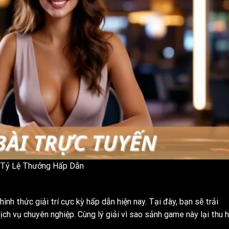
i Tỷ Lệ Thưởng Hấp Dẫn
ình thức giải trí cực kỳ hấp dẫn hiện nay. Tại đây, bạn sẽ trải
ịch vụ chuyên nghiệp. Cùng lý giải vì sao sảnh game này lại thu 