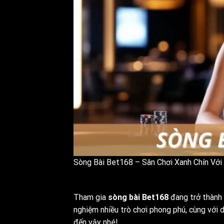
Sòng Bài Bet168 – Sân Chơi Xanh Chín Vớ
Tham gia
sòng bài Bet168
đang trở thành h
nghiệm nhiều trò chơi phong phú, cùng với d
đến vậy nhé!