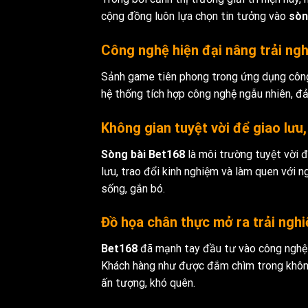
cộng đồng luôn lựa chọn tin tưởng vào
sòn
Công nghệ hiện đại nâng trải ng
Sảnh game tiên phong trong ứng dụng công 
hệ thống tích hợp công nghệ ngẫu nhiên, đ
Không gian tuyệt vời để giao lưu
Sòng bài Bet168
là môi trường tuyệt vời để
lưu, trao đổi kinh nghiệm và làm quen với 
sống, gắn bó.
Đồ họa chân thực mở ra trải ngh
Bet168
đã mạnh tay đầu tư vào công nghệ 
Khách hàng như được đắm chìm trong không 
ấn tượng, khó quên.