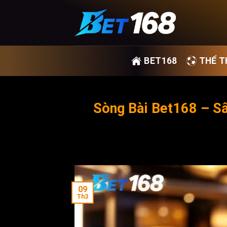
Bỏ
qua
nội
dung
BET168
THỂ 
Sòng Bài Bet168 – Sâ
09
Th3