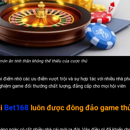
món ăn tinh thần không thể thiếu của cược thủ
i điểm nhờ các ưu điểm vượt trội và sự hợp tác với nhiều nhà ph
nghiệm game đổi thưởng chất lượng, đẳng cấp cho mọi hội viên
ài
Bet168
luôn được đông đảo game th
 hàng ngày có rất nhiều nhà cái mới ra đời. Vậy điều gì đã khiến ch