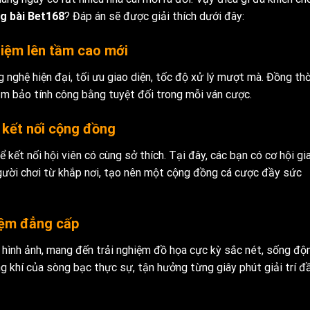
g bài Bet168
? Đáp án sẽ được giải thích dưới đây:
hiệm lên tầm cao mới
nghệ hiện đại, tối ưu giao diện, tốc độ xử lý mượt mà. Đồng thờ
ảm bảo tính công bằng tuyệt đối trong mỗi ván cược.
, kết nối cộng đồng
 kết nối hội viên có cùng sở thích. Tại đây, các bạn có cơ hội gi
người chơi từ khắp nơi, tạo nên một cộng đồng cá cược đầy sức
iệm đẳng cấp
hình ảnh, mang đến trải nghiệm đồ họa cực kỳ sắc nét, sống độ
khí của sòng bạc thực sự, tận hưởng từng giây phút giải trí đ