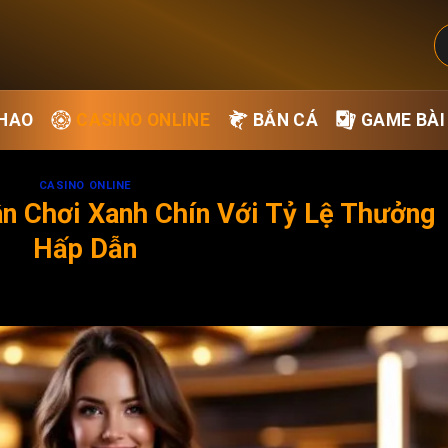
THAO
CASINO ONLINE
BẮN CÁ
GAME BÀI
CASINO ONLINE
n Chơi Xanh Chín Với Tỷ Lệ Thưởng
Hấp Dẫn