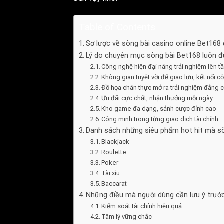
Table of Contents
Sơ lược về sòng bài casino online Bet168
Lý do chuyên mục sòng bài Bet168 luôn 
Công nghệ hiện đại nâng trải nghiệm lên 
Không gian tuyệt vời để giao lưu, kết nối 
Đồ họa chân thực mở ra trải nghiệm đẳng 
Ưu đãi cực chất, nhận thưởng mỗi ngày
Kho game đa dạng, sảnh cược đỉnh cao
Công minh trong từng giao dịch tài chính
Danh sách những siêu phẩm hot hit mà s
Blackjack
Roulette
Poker
Tài xỉu
Baccarat
Những điều mà người dùng cần lưu ý trước
Kiểm soát tài chính hiệu quả
Tâm lý vững chắc