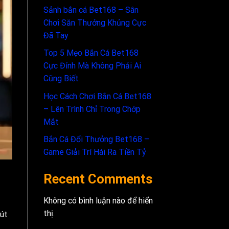
Sảnh bắn cá Bet168 – Sân
Chơi Săn Thưởng Khủng Cực
Đã Tay
Top 5 Mẹo Bắn Cá Bet168
Cực Đỉnh Mà Không Phải Ai
Cũng Biết
Học Cách Chơi Bắn Cá Bet168
– Lên Trình Chỉ Trong Chớp
Mắt
Bắn Cá Đổi Thưởng Bet168 –
Game Giải Trí Hái Ra Tiền Tỷ
Recent Comments
Không có bình luận nào để hiển
thị.
hút